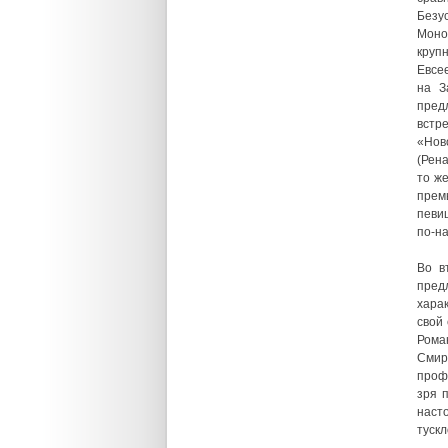
Безу
Моно
круп
Евсе
на З
пред
встр
«Нов
(Рен
то ж
прем
певиц
по-н
Во в
пред
хара
свой 
Рома
Смир
профу
зря 
наст
тускл