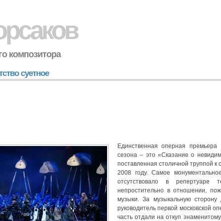
орсаков
го композитора
тство суетное
Единственная оперная премьера 
сезона – это «Сказание о невидим
поставленная столичной труппой к 
2008 году. Самое монументально
отсутствовало в репертуаре т
непростительно в отношении, пож
музыки. За музыкальную сторону 
руководитель первой московской о
часть отдали на откуп знаменитом