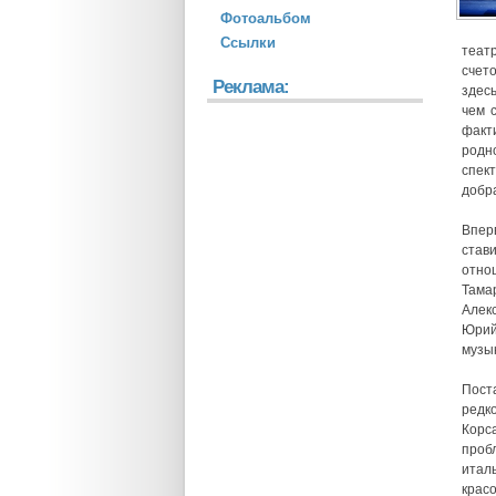
Фотоальбом
Ссылки
теат
счет
Реклама:
здес
чем 
факт
родн
спек
добра
Впер
став
отно
Тама
Алек
Юрий
музы
Пост
редк
Корс
проб
итал
красо