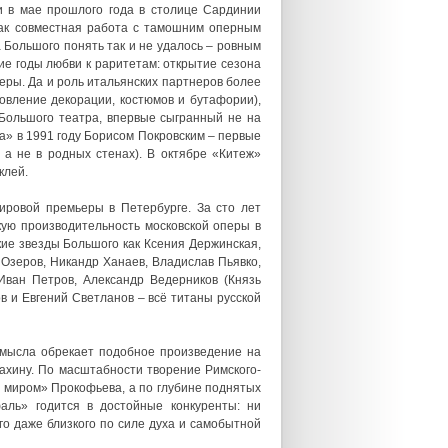
и в мае прошлого года в столице Сардинии
как совместная работа с тамошним оперным
 Большого понять так и не удалось – ровным
е годы любви к раритетам: открытие сезона
еры. Да и роль итальянских партнеров более
овление декорации, костюмов и бутафории),
 Большого театра, впервые сыгранный не на
а» в 1991 году Борисом Покровским – первые
а не в родных стенах). В октябре «Китеж»
клей.
ировой премьеры в Петербурге. За сто лет
зкую производительность московской оперы в
кие звезды Большого как Ксения Держинская,
Озеров, Никандр Ханаев, Владислав Пьявко,
Иван Петров, Александр Ведерников (Князь
в и Евгений Светланов – всё титаны русской
амысла обрекает подобное произведение на
ахину. По масштабности творение Римского-
 миром» Прокофьева, а по глубине поднятых
аль» годится в достойные конкуренты: ни
го даже близкого по силе духа и самобытной