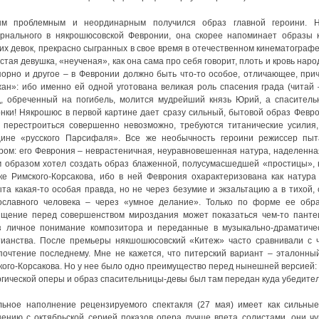
м проблемным и неординарным получился образ главной героини. Ни
рнального в някрошюсовской Февронии, она скорее напоминает образы к
ких девок, прекрасно сыгранных в свое время в отечественном кинематогра
стая девушка, «неученая», как она сама про себя говорит, плоть и кровь нар
порно и другое – в Февронии должно быть что-то особое, отличающее, прич
жан»: ибо именно ей одной уготована великая роль спасения града (читай 
д, обреченный на погибель, молится мудрейший князь Юрий, а спаситель
онки! Някрошюс в первой картине дает сразу сильный, бытовой образ Февро
, перестроиться совершенно невозможно, требуются титанические усилия,
ине «русского Парсифаля». Все же необычность героини режиссер пыт
ром: его Феврония – неврастеничная, неуравновешенная натура, наделенн
м образом хотел создать образ блаженной, полусумасшедшей «простицы», 
ке Римского-Корсакова, ибо в ней Феврония охарактеризована как натура
ыта какая-то особая правда, но не через безумие и экзальтацию а в тихой
ославного человека – через «умное делание». Только по форме ее обр
ищение перед совершенством мироздания может показаться чем-то панте
з личное понимание композитора и переданные в музыкально-драматиче
тианства. После премьеры някшошюсовский «Китеж» часто сравнивали с че
почтение последнему. Мне не кажется, что питерский вариант – эталонны
кого-Корсакова. Но у нее было одно преимущество перед нынешней версией: н
ргической оперы и образ спасительницы-девы был там передан куда убедител
льное наполнение рецензируемого спектакля (27 мая) имеет как сильные
нению с октябрьской серией показов опера лучше впета солистами, они чу