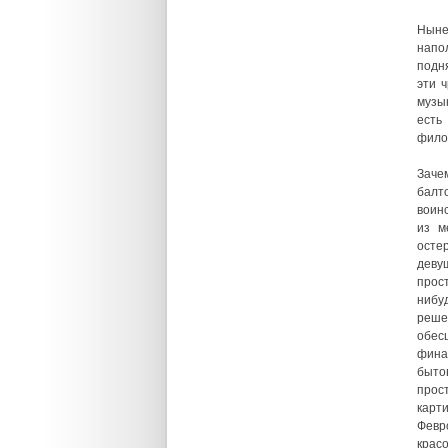
Ныне
напо
подн
эти 
музы
есть
фило
Заче
балт
воин
из м
осте
деву
прос
нибу
реше
обес
фина
быто
прос
карт
Февр
крас