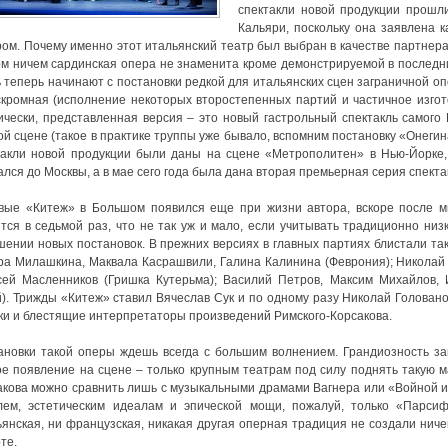
спектакли новой продукции прошл
Кальяри, поскольку она заявлена 
ром. Почему именно этот итальянский театр был выбран в качестве партнера
ом ничем сардинская опера не знаменита кроме демонстрируемой в последни
ь теперь начинают с постановки редкой для итальянских сцен заграничной оп
скромная (исполнение некоторых второстепенных партий и частичное изгот
ически, представленная версия – это новый гастрольный спектакль самого
ой сцене (такое в практике труппы уже бывало, вспомним постановку «Онегин
такли новой продукции были даны на сцене «Метрополитен» в Нью-Йорке, 
лся до Москвы, а в мае сего года была дана вторая премьерная серия спекта
вые «Китеж» в Большом появился еще при жизни автора, вскоре после м
ится в седьмой раз, что не так уж и мало, если учитывать традиционно ни
шении новых постановок. В прежних версиях в главных партиях блистали та
ра Милашкина, Маквала Касрашвили, Галина Калинина (Феврония); Николай 
сей Масленников (Гришка Кутерьма); Василий Петров, Максим Михайлов, 
). Трижды «Китеж» ставил Вячеслав Сук и по одному разу Николай Головано
ки и блестящие интерпретаторы произведений Римского-Корсакова.
ановки такой оперы ждешь всегда с большим волнением. Грандиозность з
ое появление на сцене – только крупным театрам под силу поднять такую м
акова можно сравнить лишь с музыкальными драмами Вагнера или «Войной и
лем, эстетическим идеалам и эпической мощи, пожалуй, только «Парсиф
ьянская, ни французская, никакая другая оперная традиция не создали ниче
те.