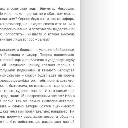
их в советские годы. Эймунтас Някрошюс
е и не плохо – где как не в «Китеже» можно
рализмом? Однако беда в том, что метафоры
ит режиссер, не находят своего ответа ни в
профессионально и эстетически выдержанно:
: «опростить», низвести с котурн высокую
зникает лишь вопрос – зачем?
фараонам, а бедные – в условно-обобщенных
жич Всеволод и Федор Поярок напоминают
в первой картине облачена в уродливую шубу
 ей безумного Гришку, главная героиня с
олубыми подушками, и какая-то белокурая
 множество – список будет едва ли короче
ловарь-дешифратор, чтобы понять хоть что-
ровень бытовизма, не возвышают сценическое
а, только худшего посола. И тем самым они
 град, залитый неизречённым светом? Ибо в
де полно тех же самых символов-метафор-
ива – словно авторы боятся сценического
даже местами притягательно: например, 1-я
мир дремучих заволжских лесов, а общение
тина 4-го действия, где расцветают дивной