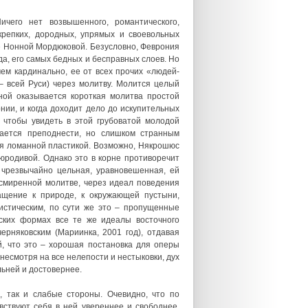
чего нет возвышенного, романтического,
репких, дородных, упрямых и своевольных
фе Нонной Мордюковой. Безусловно, Феврония
ода, его самых бедных и бесправных слоев. Но
ем кардинально, ее от всех прочих «людей-
– всей Руси) через молитву. Молится целый
ной оказывается короткая молитва простой
нии, и когда доходит дело до искупительных
 чтобы увидеть в этой грубоватой молодой
ается преподнести, но слишком странным
ая ломанной пластикой. Возможно, Някрошюс
юродивой. Однако это в корне противоречит
 чрезвычайно цельная, уравновешенная, ей
, смиренной молитве, через идеал поведения
ащение к природе, к окружающей пустыни,
истическим, по сути же это – пропущенные
ских формах все те же идеалы восточного
рняковским (Мариинка, 2001 год), отдавая
й, что это – хорошая постановка для оперы
есмотря на все нелепости и нестыковки, дух
ьней и достовернее.
, так и слабые стороны. Очевидно, что по
вствуют себя в ней увереннее и свободнее.