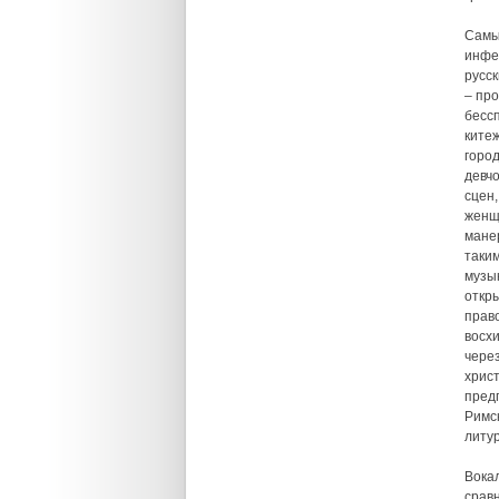
Самы
инфе
русс
– про
бесс
ките
горо
девч
сцен
женщ
мане
таки
музы
откр
прав
восх
чере
хрис
пред
Римс
литу
Вока
срав