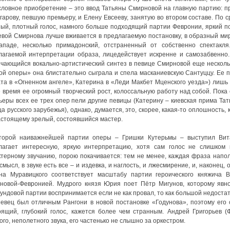
словное приобретение – это ввод Татьяны Смирновой на главную партию: п
гарову, певшую премьеру, и Елену Евсееву, занятую во втором составе. По
ный, плотный голос, намного больше подходящий партии Февронии, яркий по
евой Смирнова лучше вживается в предлагаемую постановку, в образный ми
ападе, несколько примадонский, отстраненный от собственно спектакл
лагаемой интерпретации образа, лицедействует искренне и самозабвенно.
ечающийся вокально-артистический синтез в певице Смирновой еще нескольк
ой оперы» она блистательно сыграла и спела масканиевскую Сантуццу. Ее
ата в «Огненном ангеле», Катерина в «Леди Макбет Мценского уезда») лишь
е время ее огромный творческий рост, колоссальную работу над собой. Пок
ьеры всех ее трех опер пели другие певицы (Катерину – киевская прима Тат
а русского зарубежья), однако, думается, это, скорее, какая-то оплошность
астоящему зрелый, состоявшийся мастер.
торой наиважнейшей партии оперы – Гришки Кутерьмы – выступил Вит
лагает интересную, яркую интерпретацию, хотя сам голос не слишком 
ктерному звучанию, порою покачивается: тем не менее, каждая фраза нап
смысл, в звуке есть все – и издевка, и наглость, и лжесмирение, и, наконе
на Муравицкого соответствует масштабу партии героического княжича 
новой-Февронией. Мудрого князя Юрия поет Пётр Мигунов, которому явно 
ндовой партии воспринимается если не как провал, то как большой недостат
певец был отличным Рангони в новой постановке «Годунова», поэтому его
оящий, глубокий голос, кажется более чем странным. Андрей Григорьев (
ого, неполетного звука, его частенько не слышно за оркестром.