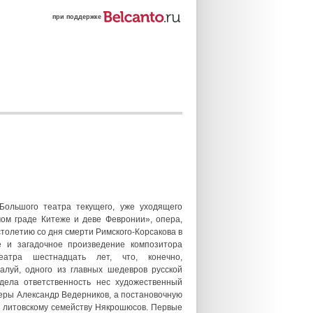
при поддержке
Большого театра текущего, уже уходящего
ом граде Китеже и деве Февронии», опера,
столетию со дня смерти Римского-Корсакова в
е и загадочное произведение композитора
еатра шестнадцать лет, что, конечно,
алуй, одного из главных шедевров русской
дела ответственность нес художественный
перы Александр Ведерников, а постановочную
у литовскому семейству Някрошюсов. Первые