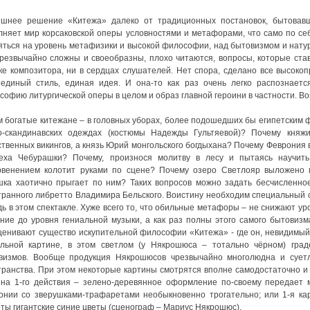
шнее решение «Китежа» далеко от традиционных постановок, бытовавш
лняет мир корсаковской оперы условностями и метафорами, что само по себ
яться на уровень метафизики и высокой философии, над бытовизмом и нату
чрезвычайно сложны и своеобразны, плохо читаются, вопросы, которые став
ке композитора, ни в сердцах слушателей. Нет спора, сделано все высоко
 единый стиль, единая идея. И она-то как раз очень легко распознается
софию литургической оперы в целом и образ главной героини в частности. Во
м богатые китежане – в головных уборах, более подошедших бы египетским 
о-скандинавских одеждах (костюмы Надежды Гультяевой)? Почему кня
ственных викингов, а князь Юрий монгольского богдыхана? Почему Феврония 
еха Чебурашки? Почему, произнося молитву в лесу и пытаясь научить
рвенением колотит руками по сцене? Почему озеро Светлояр выложено г
шка хаотично прыгает по ним? Таких вопросов можно задать бесчисленное
транного либретто Владимира Бельского. Воистину необходим специальный с
дь в этом спектакле. Хуже всего то, что обильные метафоры – не снижают у
ние до уровня гениальной музыки, а как раз полны этого самого бытовизм
ценивают существо искупительной философии «Китежа» - где он, невидимый
льной картине, в этом светлом (у Някрошюса – тотально чёрном) гра
визмов. Вообще продукция Някрошюсов чрезвычайно многолюдна и суетл
транства. При этом некоторые картины смотрятся вполне самодостаточно и 
ина 1-го действия – зелено-деревянное оформление по-своему передает 
онии со зверушками-трафаретами необыкновенно трогательно; или 1-я кар
оты гигантские синие цветы (сценограф – Мариус Някрошюс).