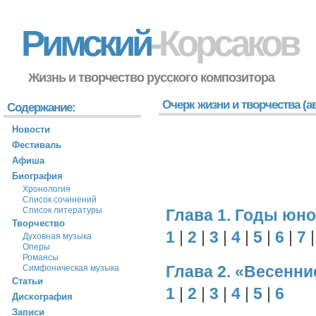
Римский
-Корсаков
Жизнь и творчество русского композитора
Очерк жизни и творчества (ав
Содержание:
Новости
Фестиваль
Афиша
Биография
Хронология
Список сочинений
Список литературы
Глава 1. Годы юн
Творчество
1
|
2
|
3
|
4
|
5
|
6
|
7
Духовная музыка
Оперы
Романсы
Глава 2. «Весенн
Симфоническая музыка
Статьи
1
|
2
|
3
|
4
|
5
|
6
Дискография
Записи