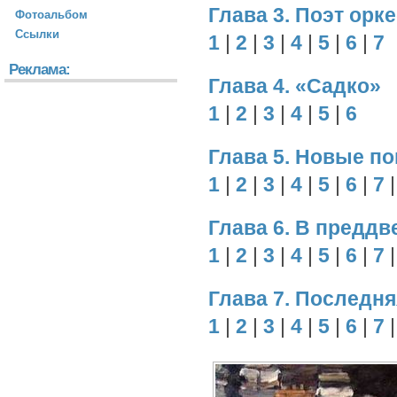
Глава 3. Поэт орк
Фотоальбом
Ссылки
1
|
2
|
3
|
4
|
5
|
6
|
7
Реклама:
Глава 4. «Садко»
1
|
2
|
3
|
4
|
5
|
6
Глава 5. Новые по
1
|
2
|
3
|
4
|
5
|
6
|
7
Глава 6. В предд
1
|
2
|
3
|
4
|
5
|
6
|
7
Глава 7. Последня
1
|
2
|
3
|
4
|
5
|
6
|
7