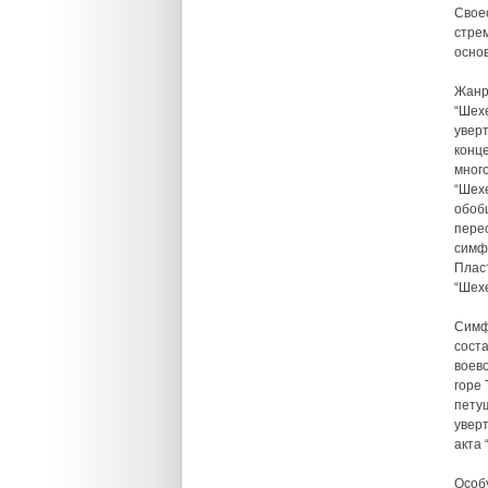
Свое
стре
основ
Жанр
“Шех
увер
конц
мног
“Шехе
обоб
пере
симф
Плас
“Шех
Симф
сост
воев
горе 
пету
уверт
акта 
Особ