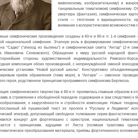
живописному, изобразительному) и жанр
танцевальным тематизмом) симфонизму. О
увертюра (фантазия), симфоническая карт
стиля — тяготение к вариационности, о
внимание к колористическим возможностям г
вные симфонические произведения созданы в 60-е и 80-е гг. 1-я симфония
кой национальной симфонии. Этапную роль в формировании симфоническо
ина “Садко” (“эпизод из былины”) и симфоническая сюита “Антар” (2-я с
а Ивановича Сенковского). Обращение к миру русской народной фанта
ктернейшие стороны художественной индивидуальности Римского-Корс
одная композиция обоих произведений, с непринуждённой сменой эпизодов
тические установки “Новой русской школы”. Конструктивно объединяющи
киревым приём обрамления (тема моря), в “Антаре” — сквозное проведе
ного героя, родственное принципам программного симфонизма Берлиоза.
юция симфонического творчества в 80-е гг. проявилась главным образом в о
рамм, в стремлении к обобщённой передаче содержания и (как следствие) к 
ообразования, к закруглённости и стройности композиции. Новые тенденц
посланный ей пушкинский текст из пролога к “Руслану и Людмиле” испо
ический эпиграф, допускающий свободное толкование серии фантастических
явился концерт для фортепиаано с оркестром, национальный тематизм 
тается с принципами, идущими от Листа (поэмная трактовка одноч
тематическое преобразования материала; приёмы фортепианного изложения