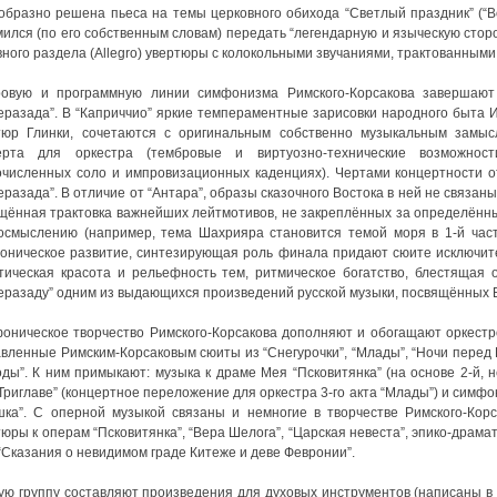
образно решена пьеса на темы церковного обихода “Светлый праздник” (“Во
мился (по его собственным словам) передать “легендарную и языческую стор
ного раздела (Allegro) увертюры с колокольными звучаниями, трактованными 
овую и программную линии симфонизма Римского-Корсакова завершают
еразада”. В “Каприччио” яркие темпераментные зарисовки народного быта
тюр Глинки, сочетаются с оригинальным собственно музыкальным замы
ерта для оркестра (тембровые и виртуозно-технические возможнос
очисленных соло и импровизационных каденциях). Чертами концертности 
разада”. В отличие от “Антара”, образы сказочного Востока в ней не связа
щённая трактовка важнейших лейтмотивов, не закреплённых за определённ
осмыслению (например, тема Шахрияра становится темой моря в 1-й части
оническое развитие, синтезирующая роль финала придают сюите исключите
тическая красота и рельефность тем, ритмическое богатство, блестящая
еразаду” одним из выдающихся произведений русской музыки, посвящённых В
оническое творчество Римского-Корсакова дополняют и обогащают оркестр
авленные Римским-Корсаковым сюиты из “Снегурочки”, “Млады”, “Ночи перед Р
оды”. К ним примыкают: музыка к драме Мея “Псковитянка” (на основе 2-й, 
Триглаве” (концертное переложение для оркестра 3-го акта “Млады”) и симф
шка”. С оперной музыкой связаны и немногие в творчестве Римского-Кор
юры к операм “Псковитянка”, “Вера Шелога”, “Царская невеста”, эпико-драма
“Сказания о невидимом граде Китеже и деве Февронии”.
ую группу составляют произведения для духовых инструментов (написаны в 