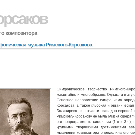
орсаков
го композитора
оническая музыка Римского-Корсакова:
Симфоническое творчество Римского-Ко
масштабно и многообразно. Однако и в эту 
Основное направление симфонизма опред
Корсакова, а также глубокая и органическа
Балакирева и отчасти западно-европейс
Римскому-Корсакову не была близка сфера “
его непрограммные симфонии (1-я и 3-я), 
крупными творческими достижениями авт
мышления композитора определила его скл