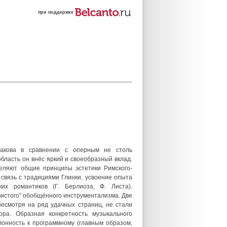
при поддержке
рсакова в сравнении с оперным не столь
область он внёс яркий и своеобразный вклад.
еляют общие принципы эстетики Римского-
я связь с традициями Глинки, усвоение опыта
ких романтиков (Г. Берлиоза, Ф. Листа).
чистого” обобщённого инструментализма. Две
несмотря на ряд удачных страниц, не стали
ора. Образная конкретность музыкального
онность к программному (главным образом,