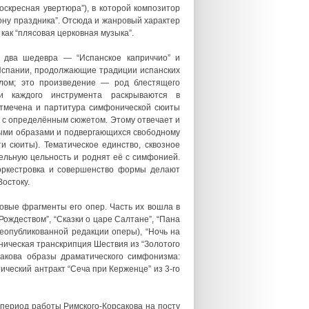
скресная увертюра”), в которой композитор
ону праздника”. Отсюда и жанровый характер
как “плясовая церковная музыка”.
 два шедевра — “Испанское каприччио” и
 Испании, продолжающие традиции испанских
слом; это произведение — род блестящего
ти каждого инструмента раскрываются в
отмечена и партитура симфонической сюиты
ны с определённым сюжетом. Этому отвечает и
ыми образами и подвергающихся свободному
 сюиты). Тематическое единство, сквозное
льную цельность и роднят её с симфонией.
 оркестровка и совершенство формы делают
остоку.
овые фрагменты его опер. Часть их вошла в
ождеством”, “Сказки о царе Салтане”, “Пана
неопубликованной редакции оперы), “Ночь на
оническая транскрипция Шествия из “Золотого
сакова образы драматического симфонизма:
тический антракт “Сеча при Керженце” из 3-го
период работы Римского-Корсакова на посту