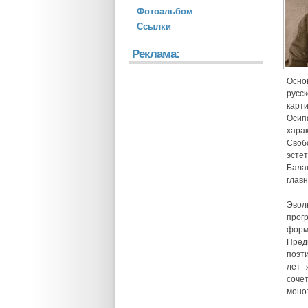
Фотоальбом
Ссылки
Реклама:
Осно
русс
карт
Осип
хара
Своб
эсте
Бала
глав
Эвол
прог
форм
Пред
поэт
лет 
соче
моно