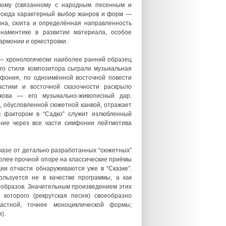
овому (связанному с народным песенным и
тсюда характерный выбор жанров и форм —
ина, сюита и определённая направленность
рнаментике в развитии материала, особое
армонии и оркестровки.
 — хронологически наиболее ранний образец
го стиля композитора сыграли музыкальная
имфония, по одноимённой восточной повести
стики и восточной сказочности раскрыло
акова — его музыкально-живописный дар.
, обусловленной сюжетной канвой, отражает
м фактором в “Садко” служит излюбленный
ние через все части симфонии лейтмотива
тказе от детально разработанных “сюжетных”
более прочной опоре на классические приёмы
ии отчасти обнаруживаются уже в “Сказке”.
льзуется не в качестве программы, а как
 образов. Значительным произведением этих
которого (рекрутская песня) своеобразно
астной, точнее моноциклической формы;
).