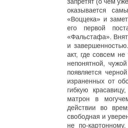
запретят (о чем уж
оказывается сам
«Воццека» и заме
его первой пос
«Фальстафа». Внят
и завершенностью.
акт, где совсем н
непонятной, чужо
появляется черно
израненных от об
гибкую красавицу
матрон в могуче
действии во врем
свободная и уверен
не по-картонному