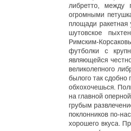
либретто, между 
огромными петушка
площади ракетная 
шутовское пыхте
Римским-Корсак
футболки с кру
являющейся честно
великолепного либ
былого так сдобно
обхохочешься. Пол
на главной оперной
грубым развлечение
поклонников по-на
хорошего вкуса. Пр