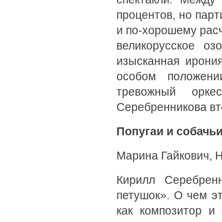
процентов, но пар
и по-хорошему расч
великорусское оз
изысканная ирони
особом положени
тревожный орке
Серебренникова вт
Попугаи и собачь
Марина Гайкович, 
Кирилл Серебрен
петушок». О чем э
как композитор и