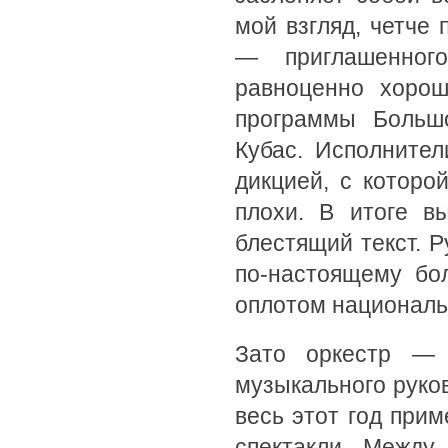
мой взгляд, четче
— приглашенног
равноценно хоро
программы Больш
Кубас. Исполните
дикцией, с которо
плохи. В итоге в
блестящий текст. 
по-настоящему бо
оплотом националь
Зато оркестр — 
музыкального руко
весь этот год прим
спектакли. Между