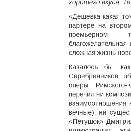
хорошего вкуса. Те
«Дешевка какая-то
партере на второ
премьерном — т
благожелательная 
сложная жизнь нов
Казалось бы, ка
Серебренников, об
оперы Римского-К
перечил ни компози
взаимоотношения н
вечные), ни суще
«Петушок» Дмитрия
иллюстрации эт