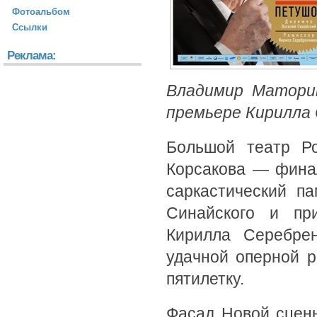
Фотоальбом
Ссылки
Реклама:
Владимир Маторин
премьере Кирилла
Большой театр Ро
Корсакова — фина
саркастический п
Синайского и пр
Кирилла Серебрен
удачной оперной 
пятилетку.
Фасад Новой сцен