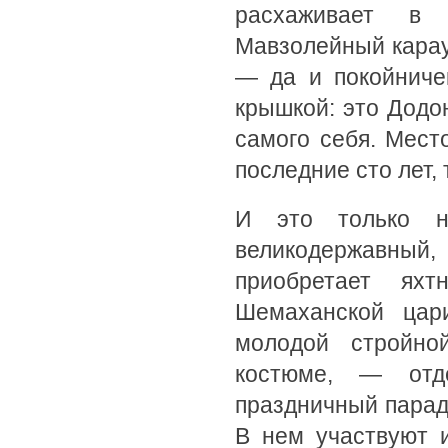
расхаживает в 
Мавзолейный карау
— да и покойничек
крышкой: это Додо
самого себя. Мест
последние сто лет,
И это только н
великодержавны
приобретает яхт
Шемаханской цар
молодой стройно
костюме, — отд
праздничный парад
В нем участвуют 