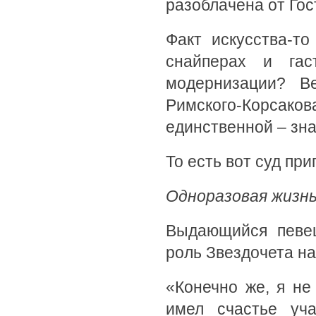
разоблачена от Го
Факт искусства-т
снайперах и гас
модернизации? В
Римского-Корсакова
единственной – зн
То есть вот суд при
Одноразовая жизн
Выдающийся певец
роль Звездочета на
«Конечно же, я не 
имел счастье уч