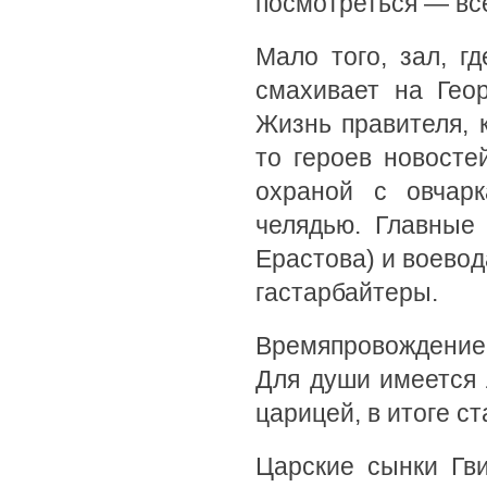
посмотреться — все
Мало того, зал, г
смахивает на Гео
Жизнь правителя, 
то героев новосте
охраной с овчар
челядью. Главные
Ерастова) и воевод
гастарбайтеры.
Времяпровождение 
Для души имеется
царицей, в итоге с
Царские сынки Гв