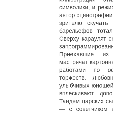
символики, и режи
автор сценографии 
зрителю скучать
барельефов тотал
Сверху караулят с
запрограммирова
Приехавшие из 
мастрячат картонн
работами по оф
торжеств. Любов
улыбчивых юношей
вплескивают допо
Тандем царских сы
— с советчиком 