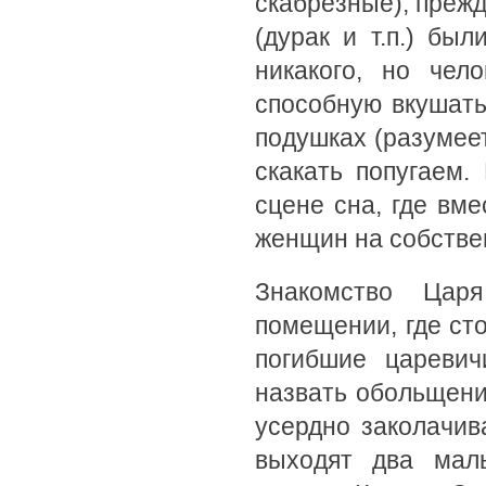
скабрезные), прежд
(дурак и т.п.) бы
никакого, но чел
способную вкушать
подушках (разумеет
скакать попугаем.
сцене сна, где вм
женщин на собстве
Знакомство Цар
помещении, где сто
погибшие царевич
назвать обольщени
усердно заколачив
выходят два маль