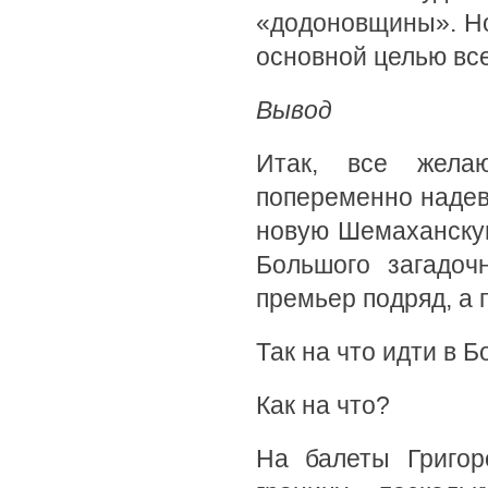
«додоновщины». Но
основной целью все
Вывод
Итак, все жела
попеременно надева
новую Шемаханскую
Большого загадоч
премьер подряд, а 
Так на что идти в 
Как на что?
На балеты Григор