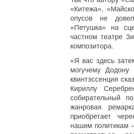
«Китежа», «Майск
опусов не довел
«Петушка» на сце
частном театре Зи
композитора.
«Я вас здесь затем
могучему Додону 
квинтэссенция ска
Кириллу Серебре
собирательный по
жанровая ремарк
приобретает чере
нашим политикам —