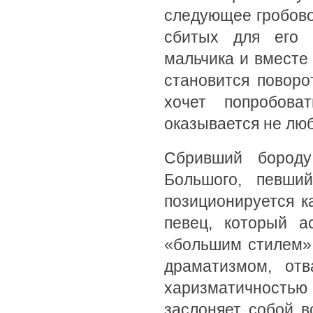
следующее гробово
сбитых для его 
мальчика и вмест
становится повор
хочет попробов
оказывается не люб
Сбривший бороду
Большого, певши
позиционируется к
певец, который а
«большим стилем»,
драматизмом, от
харизматичностью 
заслоняет собой в