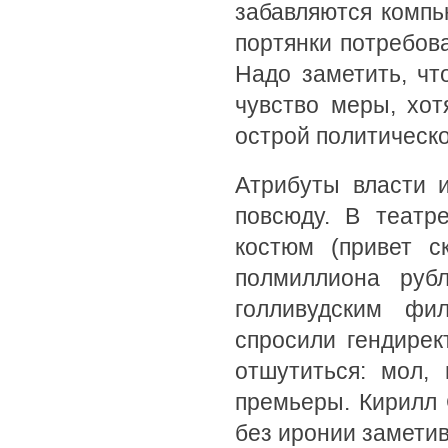
забавляются компь
портянки потребова
Надо заметить, чт
чувство меры, хот
острой политическ
Атрибуты власти 
повсюду. В театр
костюм (привет с
полмиллиона руб
голливудским фи
спросили гендирек
отшутиться: мол,
премьеры. Кирилл 
без иронии заметив