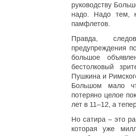
руководству Больш
надо. Надо тем, 
памфлетов.
Правда, следо
предупреждения п
большое объявле
бестолковый зри
Пушкина и Римског
Большом мало чт
потеряно целое по
лет в 11–12, а тепе
Но сатира – это ра
которая уже милл