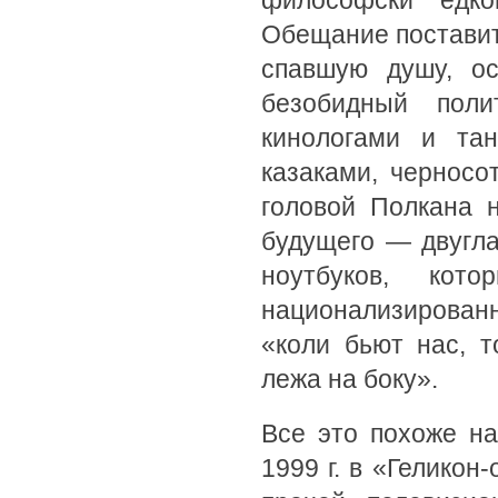
философски едког
Обещание поставит
спавшую душу, ос
безобидный поли
кинологами и та
казаками, черносо
головой Полкана 
будущего — двугл
ноутбуков, кот
национализирова
«коли бьют нас, 
лежа на боку».
Все это похоже на
1999 г. в «Гелико