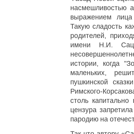
насмешливостью а
выражением лица 
Такую сладость ка
родителей, прихо
имени Н.И. Са
несовершеннолет
истории, когда "З
маленьких, реши
пушкинской сказк
Римского-Корсаков
столь капитально
цензура запретила
пародию на отечес
Так что автору «Са