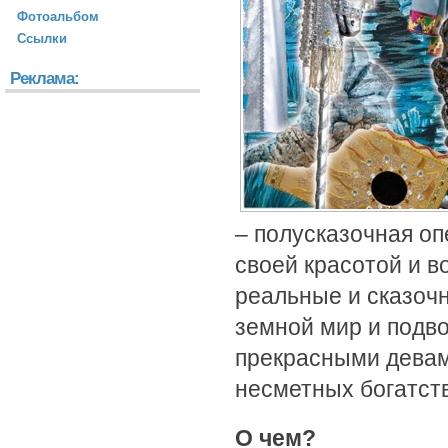
Фотоальбом
Ссылки
Реклама:
– полусказочная о
своей красотой и 
реальные и сказочн
земной мир и подв
прекрасными девам
несметных богатств
О чем?