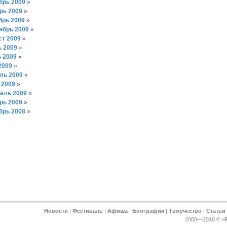
брь 2009
»
рь 2009
»
брь 2009
»
ябрь 2009
»
ст 2009
»
 2009
»
 2009
»
2009
»
ль 2009
»
 2009
»
аль 2009
»
рь 2009
»
брь 2008
»
Новости
|
Фестиваль
|
Афиша
|
Биография
|
Творчество
|
Статьи
2008—2018 © «