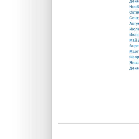
Дека
Нояб
Октя
Сент
Авгу
Июль
Июнь
Май 
Апре
Март
Февр
Янва
Дека