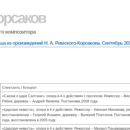
орсаков
го композитора
а из произведений Н. А. Римского-Корсакова. Сентябрь 201
Спектакль / Концерт
«Сказка о царе Салтане», опера в 4-х действиях с прологом. Режиссер – Вик
Рябов, дирижер – Андрей Яковлев. Постановка 2008 года.
«Царская невеста», опера в 4-х действиях. Режиссер – Евгения Минакова, р
восстановления – Георгий Исаакян, дирижер – Валерий Платонов. Постанов
года, восстановлена в 2005 году.
«Царская невеста», опера в 4-х действиях. Режиссер – Михаил Панджавидзе