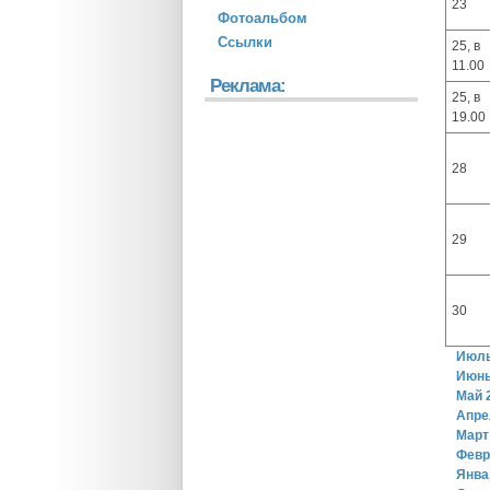
23
Фотоальбом
Ссылки
25, в
11.00
Реклама:
25, в
19.00
28
29
30
Июль
Июнь
Май 
Апре
Март
Февр
Янва