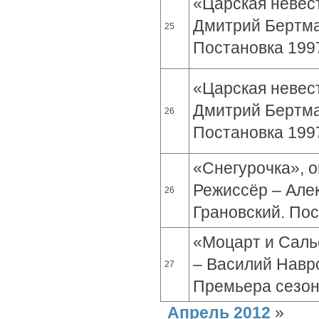
«Царская невест
Дмитрий Бертма
25
Постановка 1997
«Царская невест
Дмитрий Бертма
26
Постановка 1997
«Снегурочка», о
Режиссёр – Але
26
Грановский. Пос
«Моцарт и Салье
– Василий Навро
27
Премьера сезо
Апрель 2012
»