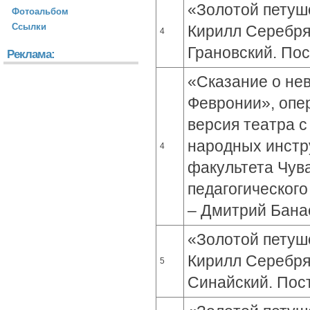
«Золотой петушо
Фотоальбом
Ссылки
Кирилл Серебря
4
Грановский. Пос
Реклама:
«Сказание о не
Февронии», опер
версия театра с
народных инстр
4
факультета Чув
педагогического
– Дмитрий Бана
«Золотой петушо
Кирилл Серебря
5
Синайский. Пост