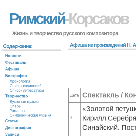
Римский
-Корсаков
Жизнь и творчество русского композитора
Афиша из произведений Н. А.
Содержание:
Новости
Фестиваль
Афиша
Биография
Хронология
Список сочинений
Список литературы
Спектакль / Ко
Дата
Творчество
Духовная музыка
Оперы
«Золотой петушо
Романсы
Симфоническая музыка
Кирилл Серебря
3
Статьи
Синайский. Пост
Дискография
Записи