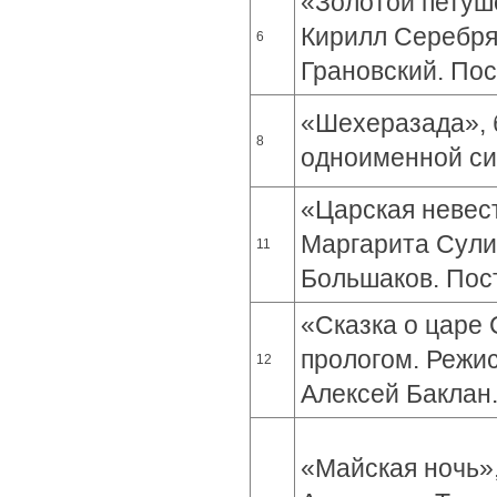
«Золотой петушо
Кирилл Серебря
6
Грановский. Пос
«Шехеразада», б
8
одноименной с
«Царская невест
Маргарита Сули
11
Большаков. Пост
«Сказка о царе 
прологом. Режи
12
Алексей Баклан.
«Майская ночь»,