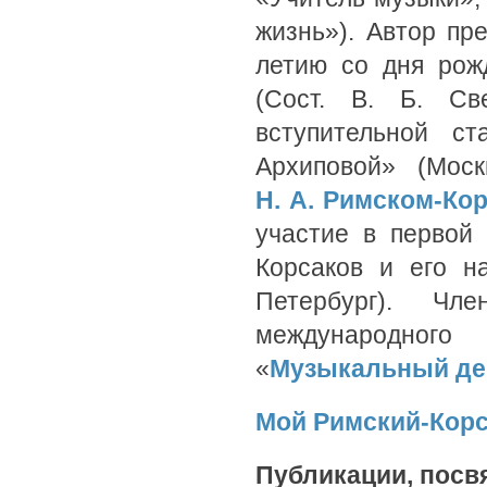
жизнь»). Автор пр
летию со дня рож
(Сост. В. Б. Св
вступительной с
Архиповой» (Моск
Н. А. Римском-Ко
участие в первой
Корсаков и его н
Петербург). Чл
международно
«
Музыкальный д
Мой Римский-Кор
Публикации, посв