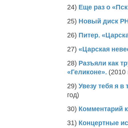
24)
Еще раз о «Пс
25)
Новый диск Р
26)
Питер. «Царск
27)
«Царская неве
28)
Разъяли как т
«Геликоне».
(2010 
29)
Увезу тебя я в
год)
30)
Комментарий к
31)
Концертные ис