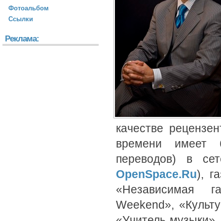
Фотоальбом
Ссылки
Реклама:
качестве рецензе
времени имеет б
переводов) в се
OpenSpace.Ru
), г
«Независимая г
Weekend», «Культу
«Учитель музыки»,